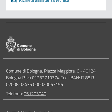
Richiedi assistenza tecnica
Pié di pagina di Comune di Bologna
Contatti
Comune di Bologna, Piazza Maggiore, 6 - 40124
Bologna P.Iva 01232710374 Cod. IBAN: IT 88 R
02008 02435 000020067156
Telefono:
051203040