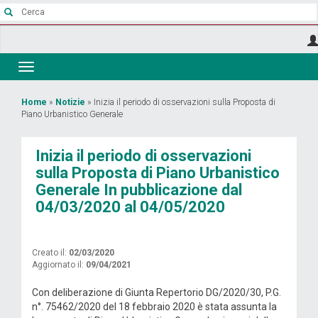
Salta
al
contenuto
principale
Toggle
navigation
Tu
Home
»
Notizie
»
Inizia il periodo di osservazioni sulla Proposta di
Piano Urbanistico Generale
sei
qui
Inizia il periodo di osservazioni
sulla Proposta di Piano Urbanistico
Generale In pubblicazione dal
04/03/2020 al 04/05/2020
Creato il:
02/03/2020
Aggiornato il:
09/04/2021
Con deliberazione di Giunta Repertorio DG/2020/30, P.G.
n°. 75462/2020 del 18 febbraio 2020 è stata assunta la