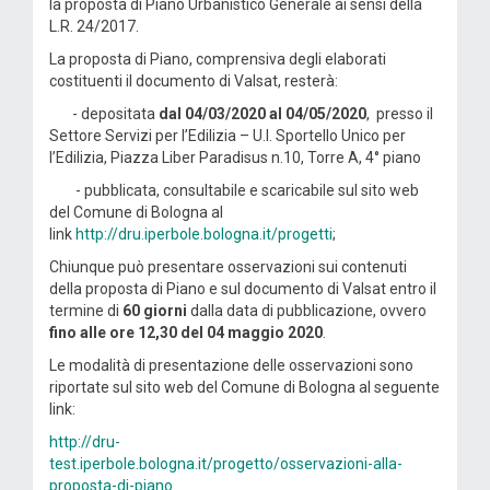
la proposta di Piano Urbanistico Generale ai sensi della
L.R. 24/2017.
La proposta di Piano, comprensiva degli elaborati
costituenti il documento di Valsat, resterà:
- depositata
dal 04/03/2020 al 04/05/2020
, presso il
Settore Servizi per l’Edilizia – U.I. Sportello Unico per
l’Edilizia, Piazza Liber Paradisus n.10, Torre A, 4° piano
- pubblicata, consultabile e scaricabile sul sito web
del Comune di Bologna al
link
http://dru.iperbole.bologna.it/progetti
;
Chiunque può presentare osservazioni sui contenuti
della proposta di Piano e sul documento di Valsat entro il
termine di
60 giorni
dalla data di pubblicazione, ovvero
fino alle ore 12,30 del 04 maggio 2020
.
Le modalità di presentazione delle osservazioni sono
riportate sul sito web del Comune di Bologna al seguente
link:
http://dru-
test.iperbole.bologna.it/progetto/osservazioni-alla-
proposta-di-piano