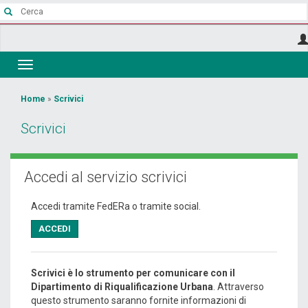
Salta
al
contenuto
principale
Toggle
navigation
Tu
Home
»
Scrivici
sei
Scrivici
qui
Accedi al servizio scrivici
Accedi tramite FedERa o tramite social.
ACCEDI
Scrivici è lo strumento per comunicare con il
Dipartimento di Riqualificazione Urbana
. Attraverso
questo strumento saranno fornite informazioni di