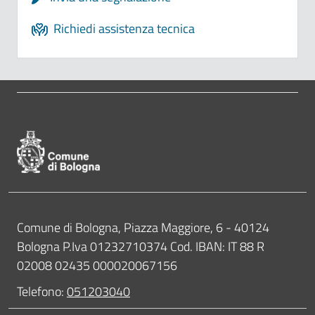
Richiedi assistenza tecnica
Pié di pagina di Comune di Bologna
Contatti
Comune di Bologna, Piazza Maggiore, 6 - 40124
Bologna P.Iva 01232710374 Cod. IBAN: IT 88 R
02008 02435 000020067156
Telefono:
051203040