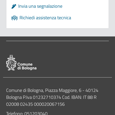
Invia una segnalazione
Richiedi assistenza tecnica
Pié di pagina di Comune di Bologna
Contatti
Comune di Bologna, Piazza Maggiore, 6 - 40124
Bologna P.Iva 01232710374 Cod. IBAN: IT 88 R
02008 02435 000020067156
Telefono:
051203040