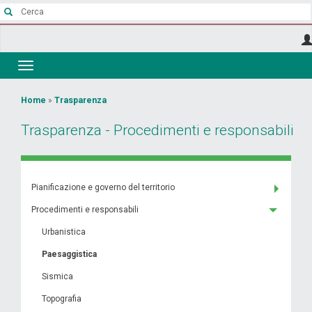
Salta
al
contenuto
principale
Toggle
navigation
Tu
Home
»
Trasparenza
sei
Trasparenza - Procedimenti e responsabili
qui
Pianificazione e governo del territorio
Procedimenti e responsabili
Urbanistica
Paesaggistica
Sismica
Topografia