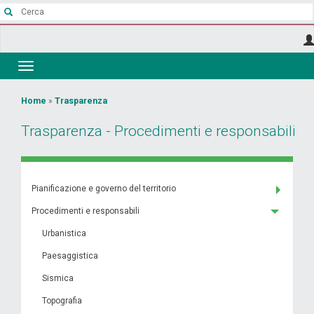
Salta
al
contenuto
principale
Toggle
navigation
Tu
Home
»
Trasparenza
sei
Trasparenza - Procedimenti e responsabili
qui
Pianificazione e governo del territorio
Procedimenti e responsabili
Urbanistica
Paesaggistica
Sismica
Topografia