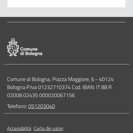
Pié di pagina di Comune di Bologna
Contatti
Comune di Bologna, Piazza Maggiore, 6 - 40124
Bologna P.Iva 01232710374 Cod. IBAN: IT 88 R
02008 02435 000020067156
Telefono:
051203040
Accessibilità
Carta dei valori