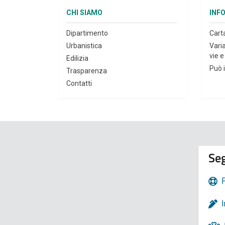
CHI SIAMO
INF
Dipartimento
Cart
Urbanistica
Vari
vie e 
Edilizia
Può i
Trasparenza
Contatti
Seg