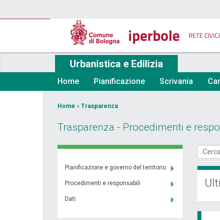
Salta
al
contenuto
iperbole
principale
RETE CIVIC
Urbanistica e Edilizia
Home
Pianificazione
Scrivania
Car
Tu
Home
»
Trasparenza
sei
Trasparenza - Procedimenti e respo
qui
Pianificazione e governo del territorio
Ult
Procedimenti e responsabili
Dati