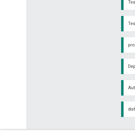
Tes
Tes
pro
Dep
Aut
dis