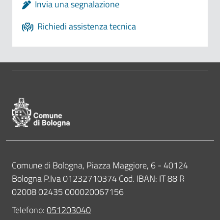
Invia una segnalazione
Richiedi assistenza tecnica
Pié di pagina di Comune di Bologna
Contatti
Comune di Bologna, Piazza Maggiore, 6 - 40124
Bologna P.Iva 01232710374 Cod. IBAN: IT 88 R
02008 02435 000020067156
Telefono:
051203040