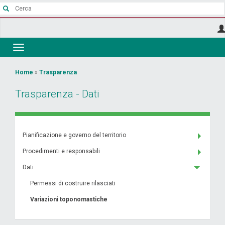
Salta
al
contenuto
principale
Toggle
navigation
Tu
Home
»
Trasparenza
sei
Trasparenza - Dati
qui
Pianificazione e governo del territorio
Procedimenti e responsabili
Dati
Permessi di costruire rilasciati
Variazioni toponomastiche