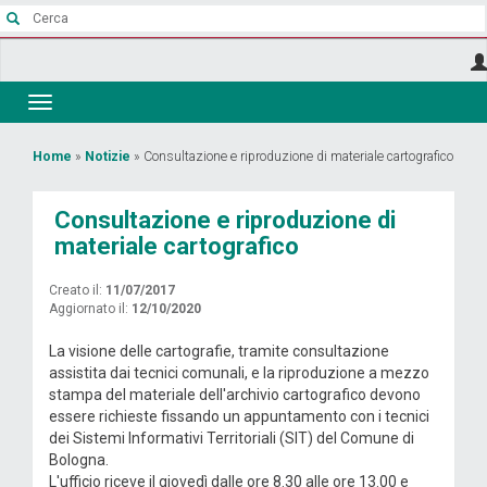
Salta
al
contenuto
principale
Toggle
navigation
Tu
Home
»
Notizie
»
Consultazione e riproduzione di materiale cartografico
sei
Consultazione e riproduzione di
qui
materiale cartografico
Creato il:
11/07/2017
Aggiornato il:
12/10/2020
La visione delle cartografie, tramite consultazione
assistita dai tecnici comunali, e la riproduzione a mezzo
stampa del materiale dell'archivio cartografico devono
essere richieste fissando un appuntamento con i tecnici
dei Sistemi Informativi Territoriali (SIT) del Comune di
Bologna.
L'ufficio riceve il giovedì dalle ore 8.30 alle ore 13.00 e