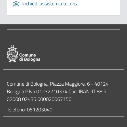
Richiedi assistenza tecnica
Pié di pagina di Comune di Bologna
Contatti
Comune di Bologna, Piazza Maggiore, 6 - 40124
Bologna P.Iva 01232710374 Cod. IBAN: IT 88 R
02008 02435 000020067156
Telefono:
051203040