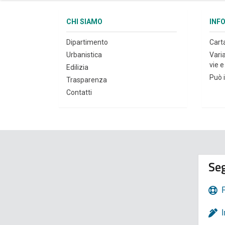
CHI SIAMO
INF
Dipartimento
Cart
Urbanistica
Vari
vie e 
Edilizia
Può i
Trasparenza
Contatti
Seg