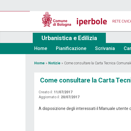
Salta
al
contenuto
iperbole
principale
RETE CIVIC
Urbanistica e Edilizia
Home
Pianificazione
Scrivania
Car
Tu
Home
»
Notizie
»
Come consultare la Carta Tecnica Comunal
sei
Come consultare la Carta Tec
qui
Creato il:
11/07/2017
Aggiornato il:
20/07/2017
A disposizione degli interessati il Manuale utente 