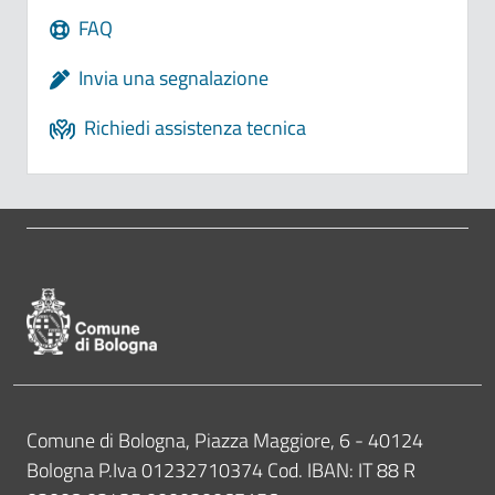
FAQ
Invia una segnalazione
Richiedi assistenza tecnica
Pié di pagina di Comune di Bologna
Contatti
Comune di Bologna, Piazza Maggiore, 6 - 40124
Bologna P.Iva 01232710374 Cod. IBAN: IT 88 R