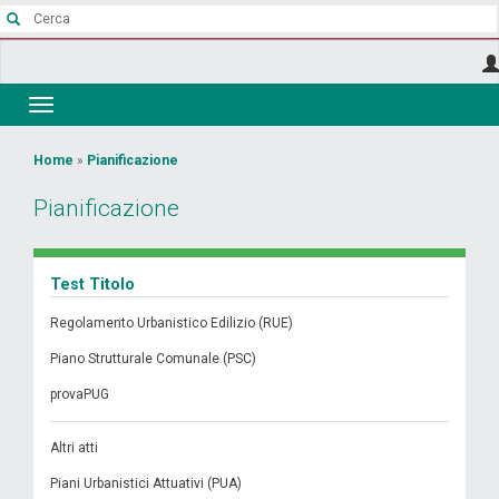
Salta
al
contenuto
principale
Toggle
navigation
Tu
Home
»
Pianificazione
sei
Pianificazione
qui
Test Titolo
Regolamento Urbanistico Edilizio (RUE)
Piano Strutturale Comunale (PSC)
provaPUG
Altri atti
Piani Urbanistici Attuativi (PUA)