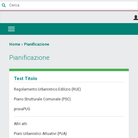
Salta
al
contenuto
principale
Toggle
navigation
Tu
Home
»
Pianificazione
sei
Pianificazione
qui
Test Titolo
Regolamento Urbanistico Edilizio (RUE)
Piano Strutturale Comunale (PSC)
provaPUG
Altri atti
Piani Urbanistici Attuativi (PUA)