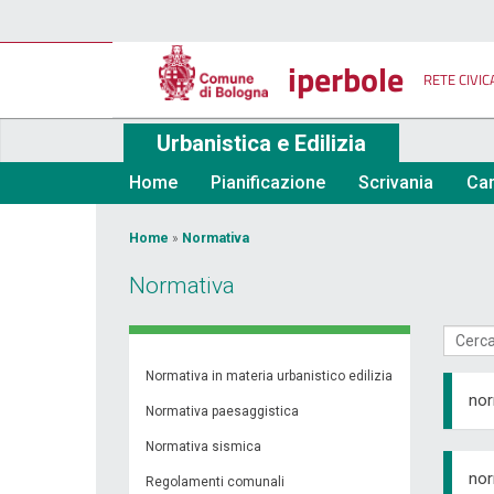
Salta
al
contenuto
iperbole
principale
RETE CIVIC
Urbanistica e Edilizia
Home
Pianificazione
Scrivania
Car
Tu
Home
»
Normativa
sei
Normativa
qui
Normativa in materia urbanistico edilizia
nor
Normativa paesaggistica
Normativa sismica
nor
Regolamenti comunali