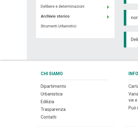
Delibere e determinazioni
Archivio storico
nor
Strumenti Urbanistici
Del
CHI SIAMO
INF
Dipartimento
Cart
Urbanistica
Vari
vie e 
Edilizia
Può i
Trasparenza
Contatti