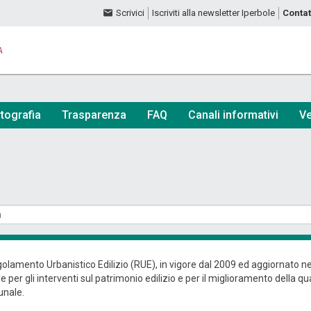
Scrivici
Iscriviti alla newsletter Iperbole
Contat
A
tografia
Trasparenza
FAQ
Canali informativi
Ve
egolamento Urbanistico Edilizio (RUE), in vigore dal 2009 ed aggiornato 
e per gli interventi sul patrimonio edilizio e per il miglioramento della q
nale.