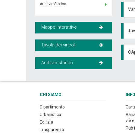
Archivio Storico
Var
Mappe interattive
Tav
Tavola dei vincoli
CAp
Archivio storico
CHI SIAMO
INF
Dipartimento
Cart
Urbanistica
Vari
vie e 
Edilizia
Può i
Trasparenza