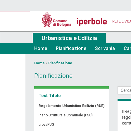
Salta
al
contenuto
iperbole
principale
RETE CIVIC
Urbanistica e Edilizia
Home
Pianificazione
Scrivania
Car
Tu
Home
»
Pianificazione
sei
Pianificazione
qui
Test Titolo
Regolamento Urbanistico Edilizio (RUE)
Il R
Piano Strutturale Comunale (PSC)
regol
comu
provaPUG