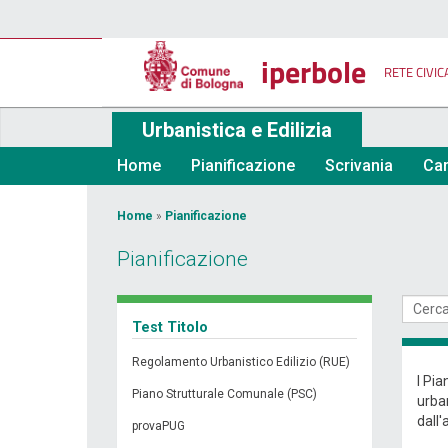
Salta
al
contenuto
iperbole
principale
RETE CIVIC
Urbanistica e Edilizia
Home
Pianificazione
Scrivania
Car
Tu
Home
»
Pianificazione
sei
Pianificazione
qui
Test Titolo
Regolamento Urbanistico Edilizio (RUE)
I Pia
Piano Strutturale Comunale (PSC)
urban
dall'
provaPUG