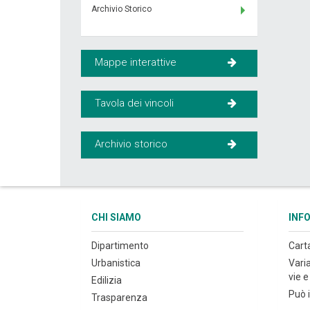
Archivio Storico
Mappe interattive
Tavola dei vincoli
Archivio storico
CHI SIAMO
INF
Dipartimento
Cart
Urbanistica
Vari
vie e 
Edilizia
Può i
Trasparenza