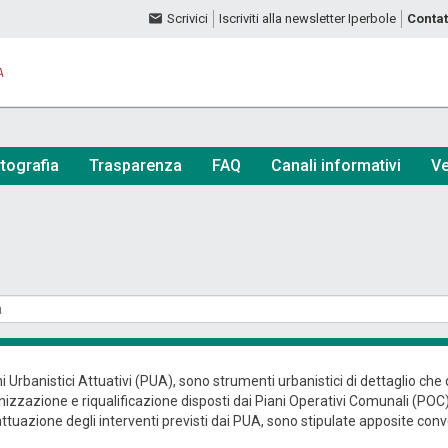
Scrivici
Iscriviti alla newsletter Iperbole
Contat
A
tografia
Trasparenza
FAQ
Canali informativi
Ve
ni Urbanistici Attuativi (PUA), sono strumenti urbanistici di dettaglio ch
izzazione e riqualificazione disposti dai Piani Operativi Comunali (POC). A
attuazione degli interventi previsti dai PUA, sono stipulate apposite conv