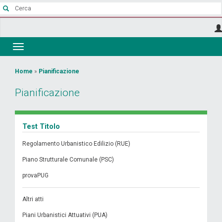
Salta
al
contenuto
principale
Toggle
navigation
Tu
Home
»
Pianificazione
sei
Pianificazione
qui
Test Titolo
Regolamento Urbanistico Edilizio (RUE)
Piano Strutturale Comunale (PSC)
provaPUG
Altri atti
Piani Urbanistici Attuativi (PUA)