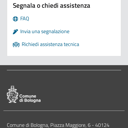
Segnala o chiedi assistenza
FAQ
Invia una segnalazione
Richiedi assistenza tecnica
Pié di pagina di Comune di Bologna
Contatti
Comune di Bologna, Piazza Maggiore, 6 - 40124