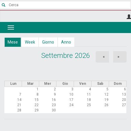
Salta
al
contenuto
principale
Toggle
navigation
Schede
Mese
(scheda
Week
Giorno
Anno
attiva)
primarie
Settembre 2026
«
»
Lun
Mar
Mer
Gio
Ven
Sab
Dom
1
2
3
4
5
6
7
8
9
10
11
12
13
14
15
16
17
18
19
20
21
22
23
24
25
26
27
28
29
30