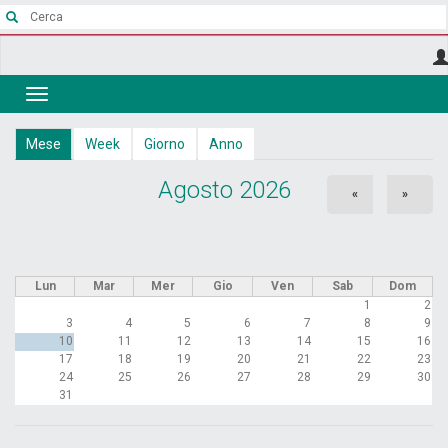
Salta
al
contenuto
principale
Toggle
navigation
Schede
Mese
(scheda
Week
Giorno
Anno
attiva)
primarie
Agosto 2026
«
»
Lun
Mar
Mer
Gio
Ven
Sab
Dom
1
2
3
4
5
6
7
8
9
10
11
12
13
14
15
16
17
18
19
20
21
22
23
24
25
26
27
28
29
30
31