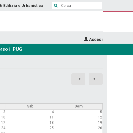
ti Edilizia e Urbanistica
Accedi
rso il PUG
«
»
Sab
Dom
3
4
5
10
11
12
17
18
19
24
25
26