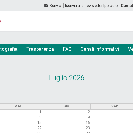
Scrivici
Iscriviti alla newsletter Iperbole
Contat
A
tografia
Trasparenza
FAQ
Canali informativi
Ve
Luglio 2026
Mer
Gio
Ven
1
2
8
9
15
16
22
23