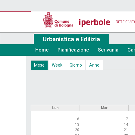
Salta
al
contenuto
iperbole
principale
RETE CIVIC
Urbanistica e Edilizia
Home
Pianificazione
Scrivania
Car
Schede
Mese
(scheda
Week
Giorno
Anno
attiva)
primarie
Lun
Mar
6
7
13
14
20
21