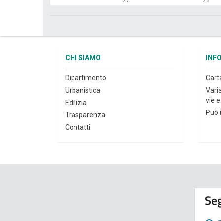
27
28
CHI SIAMO
INF
Dipartimento
Cart
Urbanistica
Vari
vie e 
Edilizia
Può i
Trasparenza
Contatti
Seg