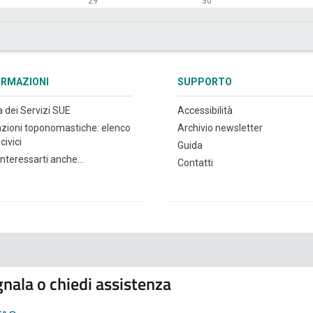
29
30
ORMAZIONI
SUPPORTO
a dei Servizi SUE
Accessibilità
azioni toponomastiche: elenco
Archivio newsletter
civici
Guida
nteressarti anche...
Contatti
nala o chiedi assistenza