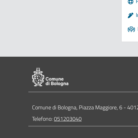
Pié di pagina di Comune di Bologna
Contatti
Comune di Bologna, Piazza Maggiore, 6 - 4
Telefono:
051203040