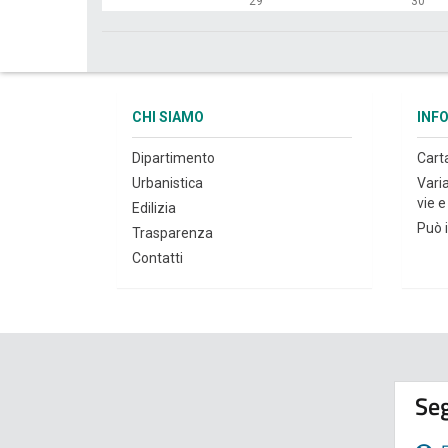
29
30
CHI SIAMO
INF
Dipartimento
Cart
Urbanistica
Vari
vie e 
Edilizia
Può i
Trasparenza
Contatti
Seg