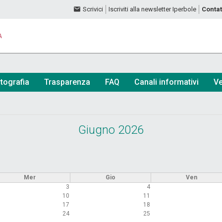
Scrivici
Iscriviti alla newsletter Iperbole
Contat
A
tografia
Trasparenza
FAQ
Canali informativi
Ve
Giugno 2026
Mer
Gio
Ven
3
4
10
11
17
18
24
25