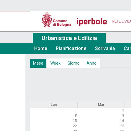
Salta
al
contenuto
iperbole
principale
RETE CIVIC
Urbanistica e Edilizia
Home
Pianificazione
Scrivania
Car
Schede
Mese
(scheda
Week
Giorno
Anno
attiva)
primarie
Lun
Mar
1
2
8
9
15
16
22
23