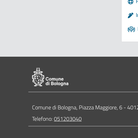
Pié di pagina di Comune di Bologna
Contatti
Comune di Bologna, Piazza Maggiore, 6 - 4
Telefono:
051203040