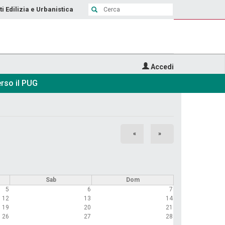
ti Edilizia e Urbanistica
Accedi
rso il PUG
«
»
Sab
Dom
5
6
7
12
13
14
19
20
21
26
27
28