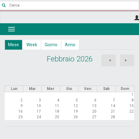
Salta
al
contenuto
principale
Toggle
navigation
Schede
Mese
(scheda
Week
Giorno
Anno
attiva)
primarie
Febbraio 2026
«
»
Lun
Mar
Mer
Gio
Ven
Sab
Dom
1
2
3
4
5
6
7
8
9
10
11
12
13
14
15
16
17
18
19
20
21
22
23
24
25
26
27
28