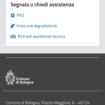
Segnala o chiedi assistenza
FAQ
Invia una segnalazione
Richiedi assistenza tecnica
Pié di pagina di Comune di Bologna
Contatti
Comune di Bologna, Piazza Maggiore, 6 - 40124