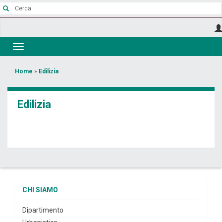
Salta
al
contenuto
principale
Toggle
navigation
Tu
Home
»
Edilizia
sei
qui
Edilizia
CHI SIAMO
Dipartimento