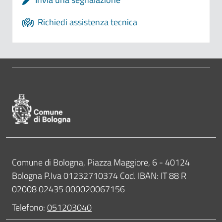
Richiedi assistenza tecnica
Pié di pagina di Comune di Bologna
Contatti
Comune di Bologna, Piazza Maggiore, 6 - 40124
Bologna P.Iva 01232710374 Cod. IBAN: IT 88 R
02008 02435 000020067156
Telefono:
051203040