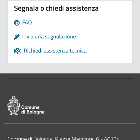
Segnala o chiedi assistenza
FAQ
Invia una segnalazione
Richiedi assistenza tecnica
Pié di pagina di Comune di Bologna
Contatti
Comune di Bologna, Piazza Maggiore, 6 - 40124