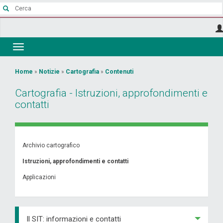
Salta
al
contenuto
principale
Toggle
navigation
Tu
Home
»
Notizie
»
Cartografia
»
Contenuti
sei
Cartografia - Istruzioni, approfondimenti e
qui
contatti
Archivio cartografico
Istruzioni, approfondimenti e contatti
Applicazioni
Il SIT: informazioni e contatti